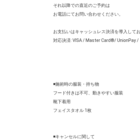
それ以降での直近のご予約は

お電話にてお問い合わせください。

お支払いはキャッシュレス決済を導入してお
対応決済: VISA / Master Card®️/ UnionPay / JC
◾️施術時の服装・持ち物

フード付きは不可、動きやすい服装

靴下着用

フェイスタオル 1枚

◾️キャンセルに関して
