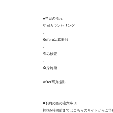
■当日の流れ

初回カウンセリング

↓

Before写真撮影

↓

歪み検査

↓

全身施術

↓

After写真撮影

■予約の際の注意事項

施術6時間前まではこちらのサイトからご予