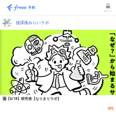
ログイン
放課後みらいラボ
🈵【6/18】研究者【なりきりラボ】
0円