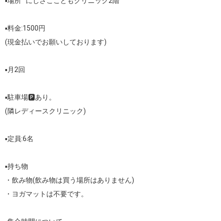
▪️場所   にしさここどもクリニック2階

▪️料金:1500円

(現金払いでお願いしております)

▪️月2回

▪️駐車場🅿️あり。

(隣レディースクリニック)

▪️定員:6名

▪️持ち物

・飲み物(飲み物は買う場所はありません)

・ヨガマットは不要です。
