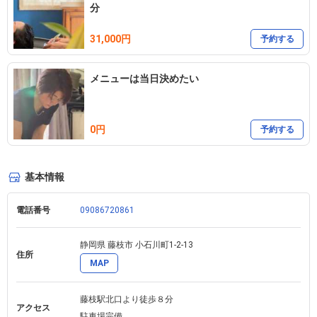
分
31,000円
予約する
メニューは当日決めたい
0円
予約する
基本情報
電話番号
09086720861
静岡県 藤枝市 小石川町1-2-13 
住所
MAP
藤枝駅北口より徒歩８分

アクセス
駐車場完備