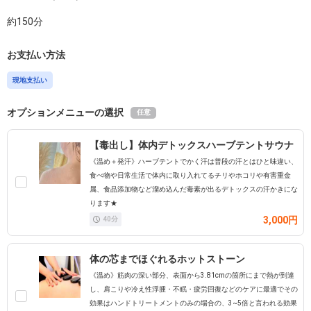
約
150
分
お支払い方法
現地支払い
オプションメニューの選択
任意
【毒出し】体内デトックスハーブテントサウナ
《温め＋発汗》ハーブテントでかく汗は普段の汗とはひと味違い、
食べ物や日常生活で体内に取り入れてるチリやホコリや有害重金
属、食品添加物など溜め込んだ毒素が出るデトックスの汗かきにな
ります★
3,000円
40
分
体の芯までほぐれるホットストーン
《温め》筋肉の深い部分、表面から3.81cmの箇所にまで熱が到達
し、肩こりや冷え性浮腫・不眠・疲労回復などのケアに最適でその
効果はハンドトリートメントのみの場合の、3~5倍と言われる効果