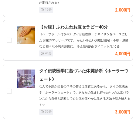
が期待されます
2,000円
10
分
【お腹】ふわふわお腹セラピー40分
《ハーブボール付き🌿》 タイ伝統医療・チネイザンをベースにし
た お腹のマッサージです。 かたい冷たいお腹は便秘・不眠・腰痛
など 様々な不調の原因に。 冷え性/便秘/ダイエット/むくみ
4,000円
40
分
タイ伝統医学に基づいた体質診断《ホーラーウ
ェート》
なんで不調が出るの？その答えは体質にあるかも。 タイの伝統医
学「ホーラーウェート」で、あなたの生まれ持った4つの元素バラ
ンスから自然と調和して心と体を健やかに生きる方法を読み解きま
す✨
3,000円
30
分