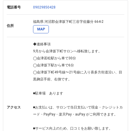
男性のお客様は、サロンに通われている女性のお客様からの紹介者
電話番号
09029850428
様のみ受付ております。ご了承ください。

※なお施術は治療の目的ではありません。個人差があります。
福島県 河沼郡会津坂下町三谷字佐藤分 664-2 
住所
MAP
◆連絡事項

9月から会津坂下町サロンへ移転致します。

◯会津若松駅から車で30分

◯会津坂下駅から車で6分

◯会津坂下町49号線〜21号線に入り喜多方街道沿い、目
黒麹店手前、右側です。

■駐車場　あります

アクセス
■お支払いは、サロンで当日支払いで現金・クレジットカ
ード・PayPay・楽天Pay・auPay がご利用できます。

■サービス向上のため、口コミをお願い致します。
