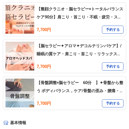
✦お車でのご来店が難しい場合、近くまでお迎え対応も致します。
【整顔クラニオ・脳セラピー×トータルバランス
ご相談下さい🍀　※車で片道30分圏内

ケア90分】肩こり・首こり・不眠・疲労・スト
レスお悩みに
7,700円
予約する
心地よい施術で心身、脳ストレスを解放、コリ　痛み　こわばりを
柔らげて、お身体のメンテナンスを致します。

【脳セラピー✦アロマ✦デコルテリンパケア】/
睡眠の質ケア・肩こり・首こり・リラックス・
看護師経験のセラピストが、お客様の心、身体をケアさせて頂きま
リンパケア
す。身体のゆがみの調整、足裏からのケアのリフレクソロジーなど
7,700円
予約する
お客様の状態に合わせてケアしていきます。

体をめぐる体液　(血液・リンパ液・脳脊髄液）の流れを整えて、自
【骨盤調整×脳セラピー 60分 】✦骨盤から整
然治癒力を高めて健康美を手にいれるお手伝いを致します。　スト
う ボディバランス，ケア/骨盤の歪み・腰痛・姿
レスから解放、辛い肩コリや首のこわばりを緩めて、どこに行って
勢矯正に
7,700円
予約する
も上がらなかった40肩50肩も上がるようになります。なんとなく身
体の不調、眠れない困りの方もご相談ください。

基本情報