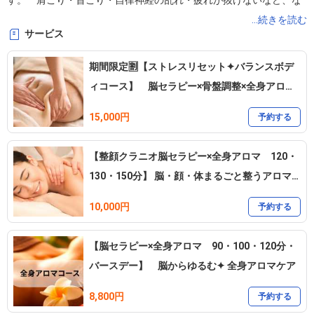
す。　肩こり・首こり・自律神経の乱れ・疲れが抜けないなど、な
んとなくの不調も安心してご相談ください。　◆公式LINEでのご相
...続きを読む
サービス
談も受付しています。　
https://lin.ee/71hGDl4
期間限定🈹【ストレスリセット✦バランスボデ
【オンライン予約の流れについて】メニュー選択⇨日時選択⇨予約
ィコース】 脳セラピー×骨盤調整×全身アロ
確定⇨ご登録メールへ <noreply@tol-app.com>から　確定連絡⇨マ
マ 150分
15,000円
イページに履歴が保存されます。

予約する
【整顔クラニオ脳セラピー×全身アロマ 120・
✦静かな空間で深く呼吸し、本来の軽やかなあなたへ戻る時間をお
130・150分】 脳・顔・体まるごと整うアロマ
過ごしください。

ケア
✦完全予約制　1日2名様のお客様をお受け致します。

10,000円
予約する
✦当日のご予約は、空き状況によりご希望の3時間前までオンライン
予約が可能です。

【脳セラピー×全身アロマ 90・100・120分・
✦昨年より会津坂下町へサロン移転しました。住所は下へスクロー
バースデー】 脳からゆるむ✦ 全身アロマケア
ルして確認下さい。はじめてのご来店の方は、ご予約時間5分前に道
路サロン入り口でお待ちしていますので安心してご来店下さい。

8,800円
予約する