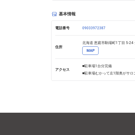
基本情報
電話番号
09033972387
北海道 恵庭市駒場町1丁目 5-24
住所
MAP
■駐車場1台分完備

アクセス
■駐車場むかって左1階奥がサロ