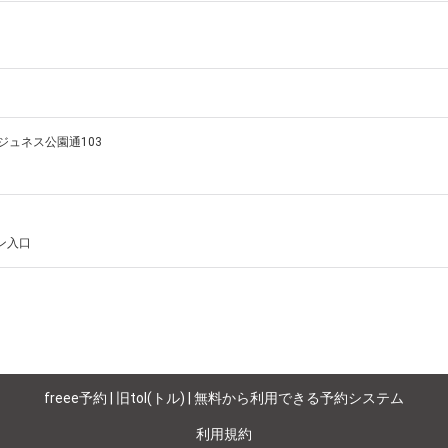
 ジュネス公園通103
ン入口
freee予約 | 旧tol(トル) | 無料から利用できる予約システム
利用規約