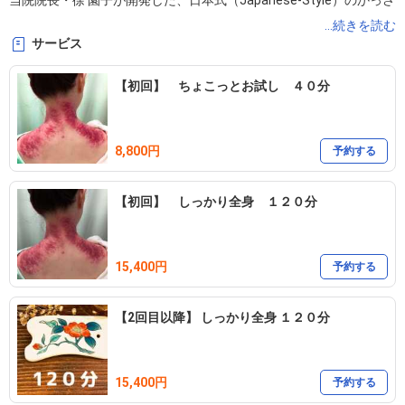
当院院長・徐 園子が開発した、日本式（Japanese-Style）のかっさ
療法です。コロナ後遺症や慢性疲労症候群をはじめ、婦人科系、運
...続きを読む
サービス
動器系のつらい慢性症状に高い効果を発揮し、医療機関でも導入さ
れています。

【初回】 ちょこっとお試し ４０分
◾️当院の施術方針

8,800円
現在の不調だけでなく、過去の経緯も含めてお身体のお悩みを総合
予約する
的に伺い、複数の症状を一度にケアします。

【初回】 しっかり全身 １２０分
また、ご自身で不調を予防できるよう「セルフケア法」もお伝え
し、根本からの健康を目指します。

15,400円
予約する
◾️ご変更、キャンセルは、前日までに公式LINE ID：@kassa よりメー
ルにて、またはお電話にて（0467-50-2829）お願いします。

【2回目以降】 しっかり全身 １２０分
◾️当日のキャンセルはお断りしておりますが、天候不順や交通事情、
体調不良等、やむを得ないご事情のある時はご連絡ください。
15,400円
予約する