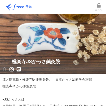
ログイン
極楽寺JSかっさ鍼灸院
江ノ島電鉄・極楽寺駅徒歩５分。　日本かっさ治療学会本部

極楽寺JSかっさ鍼灸院

◾️JSかっさとは
