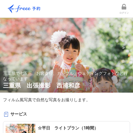
ログイン
三重県で七五三、お宮参り、カップル、ウェディングフォトなど行
なっています
三重県 出張撮影 西浦和彦
フィルム風写真で自然な写真をお撮りします。
サービス
☆平日 ライトプラン（1時間）