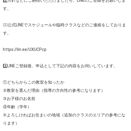
2️⃣方針などにご納得いただけましたら、LINEのご登録をお願いしま
す。

👉🏻公式LINEでスケジュールや臨時クラスなどのご連絡をしておりま
す。

https://lin.ee/UXUCPcp
3️⃣LINEご登録後、申込として下記の内容をお伺いしています。

①どちらからこの教室を知ったか

②教室を選んだ理由（指導の方向性の参考になります）

③お子様のお名前

④年齢（学年）

⑤よろしければお住まいの地域（追加のクラスのエリアの参考にな
ります）
