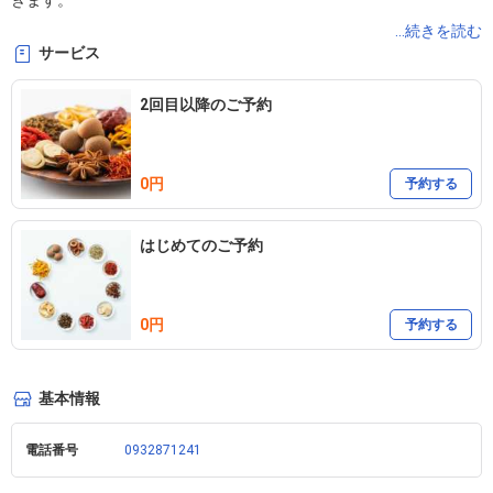
きます。

...続きを読む
サービス
ご相談のお時間は、20分～30分程度になります。

2回目以降のご予約
【重要】

0円
～新規の患者様～

予約する
はじめてのご予約
※ご相談・ご提案料金につきましては、幸貴堂で商品のご購入、治
療ご希望の患者様はすべて『無料』となります。

0円
予約する
※ご相談や提案のみご希望の患者様、幸貴堂で治療のご希望なしの
場合は『有料』になりますので、ご了承下さいませ。

基本情報
(詳しくは下記の幸貴堂トップページのご確認をお願い致します。)

電話番号
0932871241