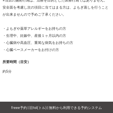
※当店の施術行為は、治療を目的とした医療行為ではありません。 

安全面を考慮し次の項目に当てはまる方は、よもぎ蒸しを行うこと
が出来ませんので予めご了承ください。

・よもぎや薬草アレルギーをお持ちの方

・生理中、妊娠中、産後１ヶ月以内の方

・心臓病や高血圧、重篤な病気をお持ちの方

・心臓ペースメーカーをお付けの方
所要時間（目安）
約
5
分
freee予約 | 旧tol(トル) | 無料から利用できる予約システム