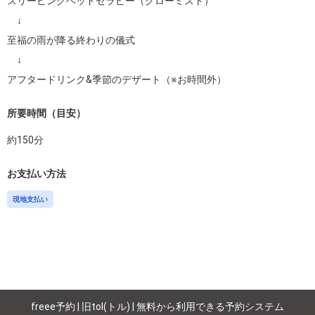
スリーピングヘッドセラピー（グローミスト）

　↓

至福の雨が降る終わりの儀式

　↓

アフタードリンク&季節のデザート（※お時間外）
所要時間（目安）
約
150
分
お支払い方法
現地支払い
freee予約 | 旧tol(トル) | 無料から利用できる予約システム