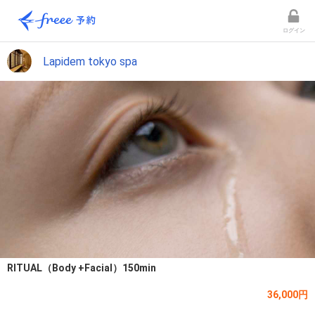
ログイン
Lapidem tokyo spa
RITUAL（Body +Facial）150min
36,000円