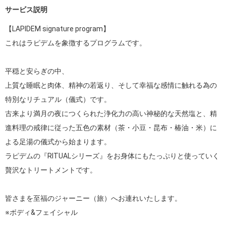
サービス説明
【LAPIDEM signature program】

これはラピデムを象徴するプログラムです。　

平穏と安らぎの中、

上質な睡眠と肉体、精神の若返り、そして幸福な感情に触れる為の
特別なリチュアル（儀式）です。　

古来より満月の夜につくられた浄化力の高い神秘的な天然塩と、精
進料理の戒律に従った五色の素材（茶・小豆・昆布・椿油・米）に
よる足湯の儀式から始まります。　

ラピデムの『RITUALシリーズ』をお身体にもたっぷりと使っていく
贅沢なトリートメントです。

皆さまを至福のジャーニー（旅）へお連れいたします。

※ボディ&フェイシャル　
