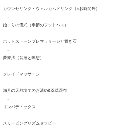
カウンセリング・ウェルカムドリンク（※お時間外）

　↓

始まりの儀式（季節のフットバス）　

　↓

ホットストーンプレマッサージと置き石

　↓

夢療法（音浴と瞑想）

　↓

クレイドマッサージ

　↓

満月の天然塩でのお清め&薬草湿布

　↓

リンパデトックス

　↓

スリーピングリズムセラピー
