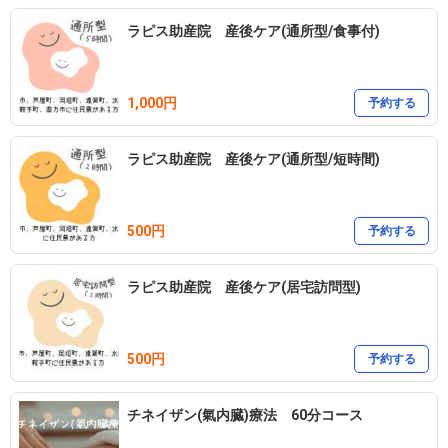
また、マヤ暦の講座も行っています📚

ラピス助産院 産後ケア(通所型/食事付)
チネイザン(内臓マッサージ)は、腹部をマッサージしながら内臓の
1,000円
予約する
働きを正常化して、更に臓器に溜まっている感情のデトックスも行
います✨

ラピス助産院 産後ケア(通所型/短時間)
ダイエット、便秘、生理痛、頭痛、肩こり、更年期症状などがある
方にオススメです😌💓

500円
予約する
ボタニーペインティングは蓮の葉に自由に色を着けていくアートで
す😌(基本的にはリクエスト開催です)

ラピス助産院 産後ケア(居宅訪問型)
草花遊びは五感を使って自然と触れ合う親子遊びです。開催する時
500円
予約する
は、Instagramにてお知らせします🍀

チネイザン(氣内臓)療法 60分コース
カードリーディングも人気のメニューです🌃
