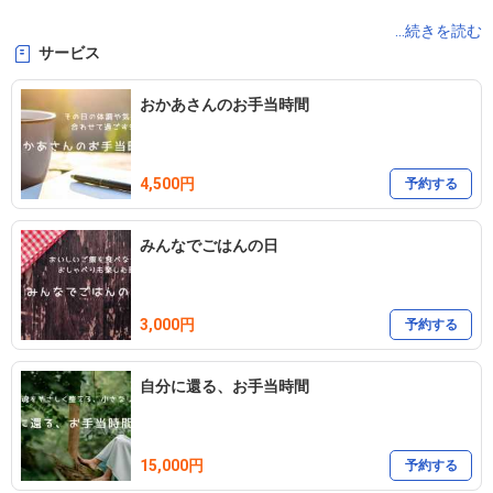
<ラピス助産院> ＊完全予約制

...続きを読む
サービス
☆LINE公式アカウント　
https://lin.ee/7ZOz58z
☆Instagram    @lapis_jyosanin

おかあさんのお手当時間
☆HP    
https://lapisjyosanin.my.canva.site/
4,500円
助産師、マヤ暦アドバイザー、チネイザンセラピスト

予約する
ボタニーペインティングパートナー講師、草花遊びインストラクタ
みんなでごはんの日
ー®️

3,000円
予約する
子育て中のママをはじめ、女性の一生に寄り添うことを

お手伝いさせていただいてます(´ω｀*)

自分に還る、お手当時間
マヤ暦では、個人の本質や才能をはじめ、親子関係や職場関係など
の人間関係に関する悩みを紐解いていきます✨

15,000円
予約する