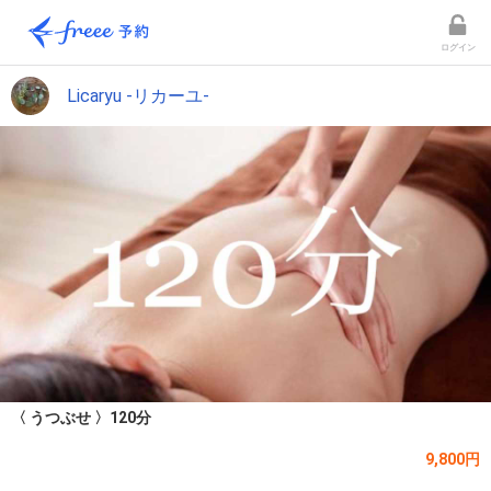
ログイン
Licaryu -リカーユ-
〈 うつぶせ 〉120分
9,800円