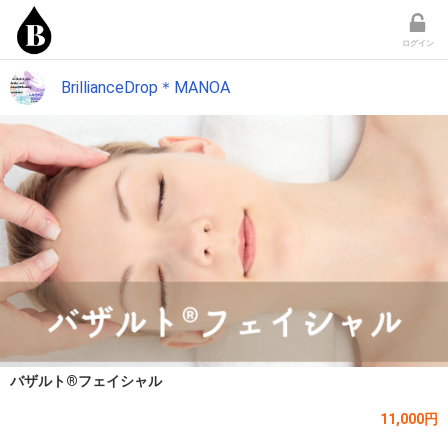
ログイン
BrillianceDrop＊MANOA
バザルト®フェイシャル
11,000円