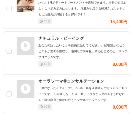
バザルト®ボディートリートメントを追加できます。全身の血流も
よくなりポカポカになります。 浮腫みや怠さも軽減されスッキリ
とした感覚が持続すると好評です！
15,400円
90
分
ナチュラル・ビーイング
あなたの話したいことを自由に話してください。 経験豊かなセラ
ピストが思考を整理し、適切な方向を見出す心と思考のヒーリング
プログラムです。
8,000円
60
分
オーラソーマ®コンサルテーション
二層になったイクイリブリアムボトルを４本選んで行うカラーセラ
ピーです。 心が軽くなったり、新しい視点から見れるようになれ
るご自分自身と向かい合うコンサルテーションです。
8,000円
60
分