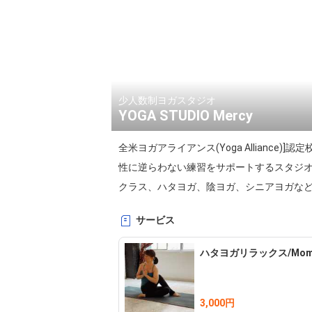
少人数制ヨガスタジオ
YOGA STUDIO Mercy
全米ヨガアライアンス(Yoga Alliance
性に逆らわない練習をサポートするスタジ
クラス、ハタヨガ、陰ヨガ、シニアヨガな
サービス
ハタヨガリラックス/Mom
3,000円