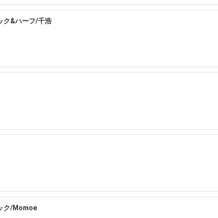
ク&ハーフ/千浩
ク/Momoe