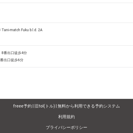
-match Fuku b.l.d. 2A
8番出口徒歩4分

番出口徒歩6分
freee予約 | 旧tol(トル) | 無料から利用できる予約システム
利用規約
プライバシーポリシー