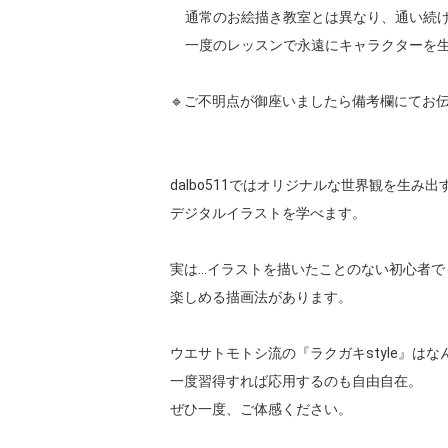
     通常のお絵描き教室とは異なり、通い続ける形態を取っておりません。

     一度のレッスンで永遠にキャラクターを生み出す事が可能です。

🔹ご不明点が御座いましたら備考欄にてお伝
dalbo511ではオリジナルな世界観を生み出す
デジタルイラストを学べます。

実は…イラストを描いたことのない初心者でも
楽しめる描画法があります。

ウエサトモトシ流の『ラクガキstyle』はなん
一度習得すれば応用するのも自由自在。

ぜひ一度、ご体感ください。