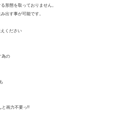
えください

為の



と画力不要っ‼︎
