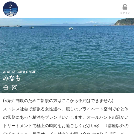
ログイン
aroma care salon
みなも
(※紹介制度のためご新規の方はここから予約はできません)

ストレス社会で頑張る女性達へ。癒しのプライベート空間で心と体
の状態にあった精油をブレンドいたします。オールハンドの温かい
トリートメントで極上の時間をお過ごしください🌿　《講座以外の