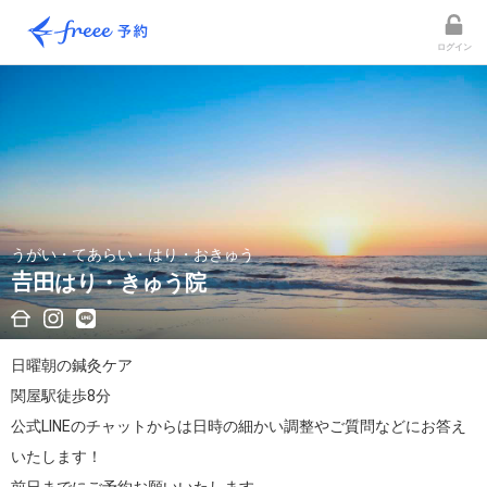
ログイン
うがい・てあらい・はり・おきゅう
𠮷田はり・きゅう院
日曜朝の鍼灸ケア

関屋駅徒歩8分

公式LINEのチャットからは日時の細かい調整やご質問などにお答え
いたします！
