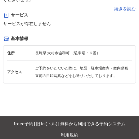
くださいませ♪

...続きを読む
サービス
LINE: @933bmvea

サービスが存在しません
営業：平日10:00–18:00／土曜定休

基本情報
営業時間外にいただいたご連絡につきまして、

住所
長崎県 大村市協和町 （駐車場：６番）
翌営業日以降に順次返信させていただきます。

ご予約をいただいた際に、地図・駐車場案内・案内動画・
アクセス
直前の目印写真などをお送りいたしております。
【お願い】

ご予約時間の、10分以上前のご来店はご遠慮いただけますと幸いで
す。

【あなたのコリにピンポイントメガヒット！】

浜田裕子（歴19年）

freee予約 | 旧tol(トル) | 無料から利用できる予約システム
主に親指と肘を使い、『痒いところに手が届くよう』とご好評の指
利用規約