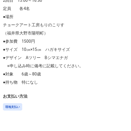
2回目　15:00～16:30

定員　　各4名

●場所

チョークアート工房もりのこりす

（福井県大野市陽明町）

●参加費　1500円

●サイズ　10㎝×15㎝　ハガキサイズ

●デザイン　Aツリー　Bシマエナガ

　※申し込み時に備考に記載してください。

●対象　　6歳～80歳

●持ち物　特になし
お支払い方法
現地支払い