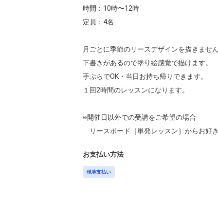
時間：10時〜12時

定員：4名

月ごとに季節のリースデザインを描きません
下書きがあるので塗り絵感覚で描けます。

手ぶらでOK・当日お持ち帰りできます。

１回2時間のレッスンになります。

※開催日以外での受講をご希望の場合

　リースボード［単発レッスン］からお好
お支払い方法
現地支払い