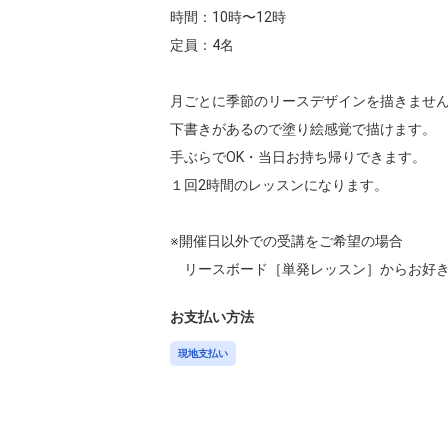
時間：10時〜12時

定員：4名

月ごとに季節のリースデザインを描きません
下書きがあるので塗り絵感覚で描けます。

手ぶらでOK・当日お持ち帰りできます。

１回2時間のレッスンになります。

※開催日以外での受講をご希望の場合

　リースボード［単発レッスン］からお好
お支払い方法
現地支払い