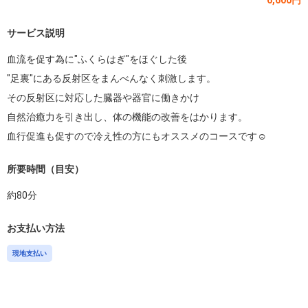
6,600円
サービス説明
血流を促す為に"ふくらはぎ"をほぐした後

"足裏"にある反射区をまんべんなく刺激します。

その反射区に対応した臓器や器官に働きかけ

自然治癒力を引き出し、体の機能の改善をはかります。

血行促進も促すので冷え性の方にもオススメのコースです☺️
所要時間（目安）
約
80
分
お支払い方法
現地支払い