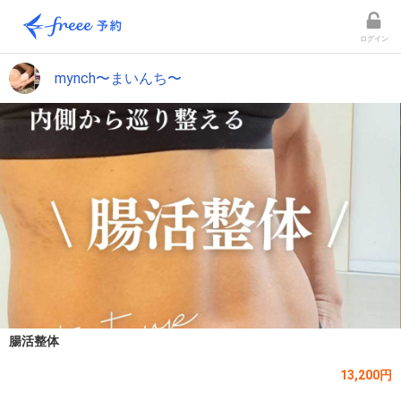
ログイン
mynch〜まいんち〜
腸活整体
13,200円