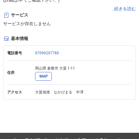
(詳細はHPでご確認下さい。)

最終出船判断は前日18時、出船時間、釣り物確認も前日に連絡致し
...続きを読む
サービス
ます。

サービスが存在しません
(電話での連絡となりますので予約の際には連絡の取れる電話番号を
ご記入下さい。)

基本情報
2名様以上のご予約は備考欄に人数をご記入ください。

チャーター希望の方はお電話にて連絡ください。
電話番号
07090207780
岡山県 倉敷市 大畠 1-11 
住所
MAP
アクセス
大畠漁港　なかぴまる　中澤