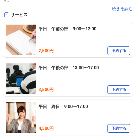
す。

・小規模の展示会・発表会の場として

...続きを読む
サービス
・駅近の販売拠点・イベント会場として

・グループ活動の拠点として

平日 午前の部 9:00〜12:00
・オープンカフェなど、軽飲食の場として

・セミナーやオンラインイベントの発信会場として

2,500円
ご利用はアイデア次第！　

予約する
平日 午後の部 13:00〜17:00
◎レンタルスペース内容

　①屋内レンタルスペース→木造平屋建ての個室１６畳（約26㎡）
※ミニキッチン、トイレ（2ヶ所）別途あり（トイレは隣の店舗北土
3,500円
予約する
舎と共有になります）

　②屋外スペース→ 芝生のコンパクトで静かな空間 約150平方メー
平日 終日 9:00〜17:00
トル

※①のみ、②のみ、①②両方の利用でも利用料金は変わりません。

※駐車スペース5台あり。6台以上駐車場が必要な方は提携駐車場を
4,500円
予約する