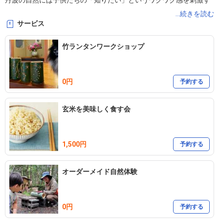
丹波の自然には子供たちの「知りたい」というワクワク感を刺激す
るものがたくさん。

...続きを読む
サービス
年間1000名以上の自然体験をサポート！

竹ランタンワークショップ
おがちゃんと一緒に自然を遊びつくしましょう！
0円
予約する
玄米を美味しく食す会
1,500円
予約する
オーダーメイド自然体験
0円
予約する