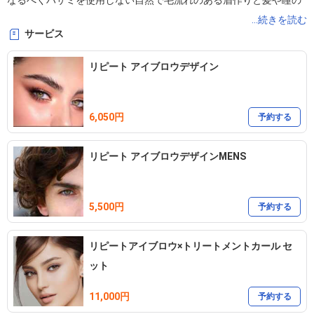
なるべくハサミを使用しない自然で毛流れのある眉作りと髪や瞳の
色に合わせた眉カラーデザインが得意です

...続きを読む
サービス
流行りだけじゃない “貴方らしい” 眉をご提案いたします

リピート アイブロウデザイン
Or turquoise ｵﾙ ﾀｰｺｲｽﾞ

6,050円
渋谷区上原2-43-7 モリグチハイツ301

予約する
代々木上原駅より徒歩9分

リピート アイブロウデザインMENS
08043513109
5,500円
予約する
リピートアイブロウ×トリートメントカール セ
ット
11,000円
予約する