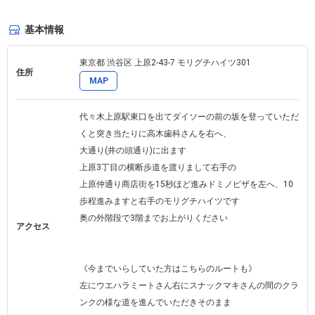
基本情報
東京都 渋谷区 上原2-43-7 モリグチハイツ301
住所
MAP
代々木上原駅東口を出てダイソーの前の坂を登っていただ
くと突き当たりに高木歯科さんを右へ、

大通り(井の頭通り)に出ます

上原3丁目の横断歩道を渡りまして右手の

上原仲通り商店街を15秒ほど進みドミノピザを左へ、10
歩程進みますと右手のモリグチハイツです

奥の外階段で3階までお上がりください

アクセス
《今までいらしていた方はこちらのルートも》

左にウエハラミートさん右にスナックマキさんの間のクラ
ンクの様な道を進んでいただきそのまま
