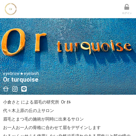
ログイン
eyebrow★eyelash
Or turquoise
小倉さと による眉毛の研究所  Or ｵﾙ

代々木上原の丘の上サロン

眉毛とまつ毛の施術が同時に出来るサロン

お一人お一人の骨格に合わせて眉をデザインします
