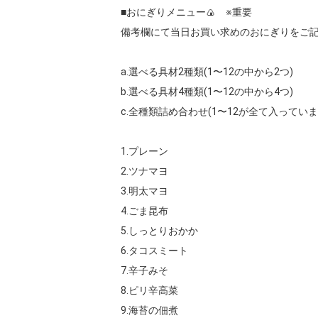
■おにぎりメニュー🍙　※重要

備考欄にて当日お買い求めのおにぎりをご記
a.選べる具材2種類(1〜12の中から2つ)

b.選べる具材4種類(1〜12の中から4つ)

c.全種類詰め合わせ(1〜12が全て入っています
1.プレーン

2.ツナマヨ

3.明太マヨ

4.ごま昆布

5.しっとりおかか

6.タコスミート

7.辛子みそ

8.ピリ辛高菜

9.海苔の佃煮
