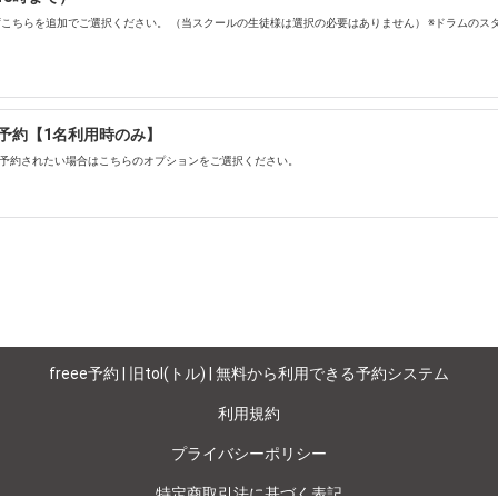
こちらを追加でご選択ください。 （当スクールの生徒様は選択の必要はありません） ※ドラムのスタ
予約【1名利用時のみ】
ご予約されたい場合はこちらのオプションをご選択ください。
freee予約 | 旧tol(トル) | 無料から利用できる予約システム
利用規約
プライバシーポリシー
特定商取引法に基づく表記