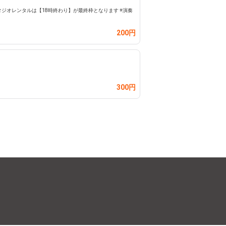
ジオレンタルは【18時終わり】が最終枠となります ※演奏
200円
300円