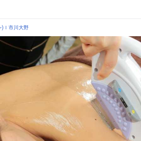
ン)ｌ市川大野