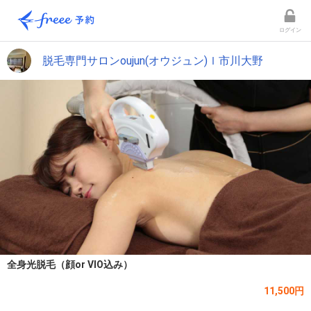
ログイン
脱毛専門サロンoujun(オウジュン)ｌ市川大野
全身光脱毛（顔or VIO込み）
11,500円