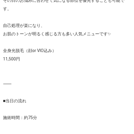
その日のお悩みに合わせて気になる部位を優先することも可能で
す。

自己処理が楽になり、

お肌のトーンが明るく感じる方も多い人気メニューです✨

全身光脱毛（顔or VIO込み）

11,500円

⸻

■当日の流れ

施術時間：約75分
