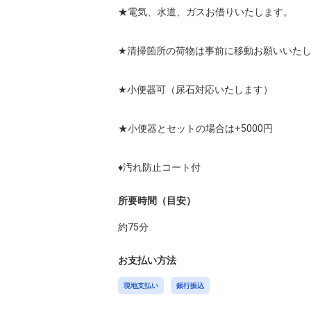
★電気、水道、ガスお借りいたします。

★清掃箇所の荷物は事前に移動お願いいたし
★小便器可（尿石対応いたします）

★小便器とセットの場合は+5000円

♦汚れ防止コート付
所要時間（目安）
約
75
分
お支払い方法
現地支払い
銀行振込