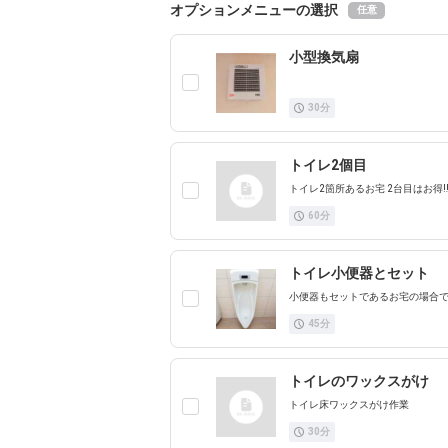
オプションメニューの選択
任意
小型換気扇
30
分
トイレ2個目
トイレ2箇所あるお宅 2台目はお得‼
60
分
トイレ小便器とセット
小便器もセットであるお宅の場合
45
分
トイレのワックスがけ
トイレ床ワックスがけ作業
30
分