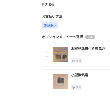
約
210
分
お支払い方法
現地支払い
オプションメニューの選択
任意
浴室乾燥機付き換気扇
45
分
小型換気扇
30
分