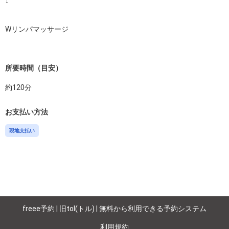
↓

Wリンパマッサージ

所要時間（目安）
約
120
分
お支払い方法
現地支払い
freee予約 | 旧tol(トル) | 無料から利用できる予約システム
利用規約