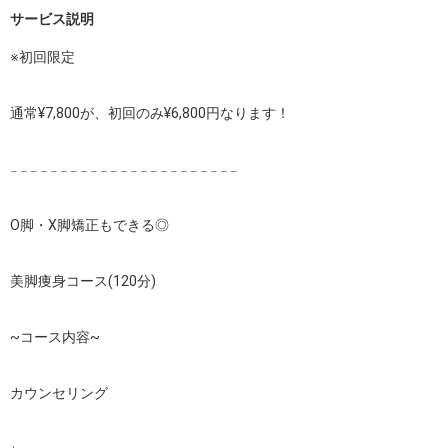
サービス説明
※初回限定

通常¥7,800が、初回のみ¥6,800円なります！

𓐄 𓐄 𓐄 𓐄 𓐄 𓐄 𓐄 𓐄 𓐄 𓐄 𓐄 𓐄 𓐄 𓐄 𓐄 𓐄 𓐄 𓐄 𓐄 𓐄 𓐄 𓐄 𓐄

O脚・X脚矯正もできる◎

美脚痩身コース(120分)

~コース内容~

カウンセリング
