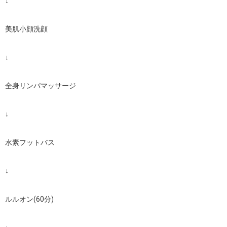
↓

美肌小顔洗顔

↓

全身リンパマッサージ

↓

水素フットバス

↓

ルルオン(60分)
