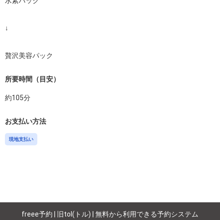
水素パック

↓

贅沢美容パック
所要時間（目安）
約
105
分
お支払い方法
現地支払い
freee予約 | 旧tol(トル) | 無料から利用できる予約システム