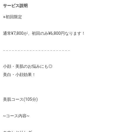
サービス説明
※初回限定

通常¥7,800が、初回のみ¥6,800円なります！

𓐄 𓐄 𓐄 𓐄 𓐄 𓐄 𓐄 𓐄 𓐄 𓐄 𓐄 𓐄 𓐄 𓐄 𓐄 𓐄 𓐄 𓐄 𓐄 𓐄 𓐄 𓐄 𓐄

小顔・美肌のお悩みにも◎

美白・小顔効果！

美肌コース(105分)

~コース内容~
