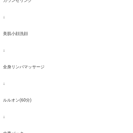
カウンセリング

↓

美肌小顔洗顔

↓

全身リンパマッサージ

↓

ルルオン(60分)

↓
