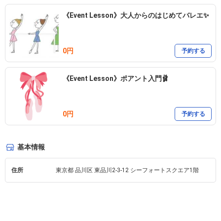
《Event Lesson》大人からのはじめてバレエ✨
0円
予約する
《Event Lesson》ポアント入門🩰
0円
予約する
基本情報
住所
東京都 品川区 東品川2-3-12 シーフォートスクエア1階