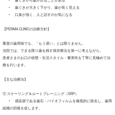
	•	歯ぐきから膿が出ることがある

	•	歯ぐきが大きく下がり、歯が長く見える

	•	口臭が強く、人と話すのが気になる

【PERMA CLINICの治療方針】

重度の歯周病でも、「もう遅い」とは限りません。

当院では、できる限り歯を残す保存療法を第一に考えながら、

患者さまのお口の状態・生活スタイル・審美性を丁寧に見極めて治
療を行います。

【主な治療法】

① スケーリング＆ルートプレーニング（SRP）

	•	感染源である歯石・バイオフィルムを徹底的に除去し、歯周
組織の回復を促します。
