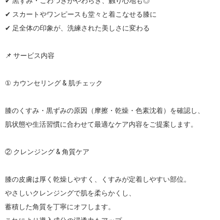
✔︎ 黒ずみ・ごわつきがやわらぎ、触り心地も◎

✔︎ スカートやワンピースも堂々と着こなせる膝に

✔︎ 足全体の印象が、洗練された美しさに変わる

📌 サービス内容

① カウンセリング & 肌チェック

膝のくすみ・黒ずみの原因（摩擦・乾燥・色素沈着）を確認し、

肌状態や生活習慣に合わせて最適なケア内容をご提案します。

② クレンジング & 角質ケア

膝の皮膚は厚く乾燥しやすく、くすみが定着しやすい部位。

やさしいクレンジングで肌を柔らかくし、

蓄積した角質を丁寧にオフします。
