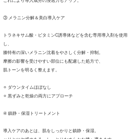
これにより導入成分の浸透力もアップ。

③ メラニン分解＆美白導入ケア

トラネキサム酸・ビタミンC誘導体などを含む専用導入剤を使用
し、

膝特有の深いメラニン沈着をやさしく分解・抑制。

摩擦の影響を受けやすい部位にも配慮した処方で、

肌トーンを明るく整えます。

⚪︎ ダウンタイムほぼなし

⚪︎ 黒ずみと乾燥の両方にアプローチ

④ 鎮静・保湿トリートメント

導入ケアのあとは、肌をしっかりと鎮静・保湿。
