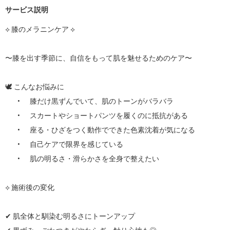
サービス説明
⟡ 膝のメラニンケア ⟡

〜膝を出す季節に、自信をもって肌を魅せるためのケア〜

🕊 こんなお悩みに

	•	膝だけ黒ずんでいて、肌のトーンがバラバラ

	•	スカートやショートパンツを履くのに抵抗がある

	•	座る・ひざをつく動作でできた色素沈着が気になる

	•	自己ケアで限界を感じている

	•	肌の明るさ・滑らかさを全身で整えたい

⟡ 施術後の変化

✔︎ 肌全体と馴染む明るさにトーンアップ
