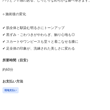
ハリとツヤ感のある、しっとりなめらかな膝へ導きます。

⟡ 施術後の変化

✔︎ 肌全体と馴染む明るさにトーンアップ

✔︎ 黒ずみ・ごわつきがやわらぎ、触り心地も◎

✔︎ スカートやワンピースも堂々と着こなせる膝に

所要時間（目安）
約
60
分
お支払い方法
現地支払い