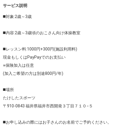
サービス説明
◼️対象:2歳～3歳

◼️内容:2歳～3歳頃のおこさん向け体操教室

◼️レッスン料:1000円+300円(施設利用料)

現金もしくはPayPayでのお支払い

※保険加入は任意

(加入ご希望の方は別途800円/年)

◼️場所

たけしたスポーツ

〒910-0843 福井県福井市西開発３丁目７１０−５

◼️お申し込みの際にはお子さんのお名前でご予約ください。