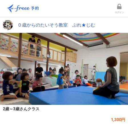
ログイン
０歳からのたいそう教室 ぷれ★じむ
2歳～3歳さんクラス
1,300円