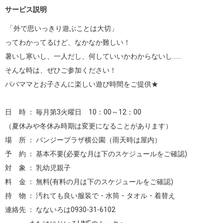
サービス説明
 「外で思いっきり遊ぶことは大切」

ってわかってるけど、なかなか難しい！

暑いし寒いし、一人だし、何していいかわからないし……

そんな時は、ぜひご参加ください！

パパママとお子さんに楽しい遊び時間をご提供★

日　時 ： 毎月第3火曜日　10：00～12：00  

（夏休みや冬休み時期は変更になることがあります）

場　所 ： パンジープラザ横公園（雨天時は屋内）

予　約 ： 基本不要(必要な月は下のスケジュールをご確認)

対　象 ： 乳幼児親子

料　金 ： 無料(有料の月は下のスケジュールをご確認)

持　物 ： 汚れても良い服装で・水筒・タオル・着替え

連絡先 ： なないろは0930-31-6102
