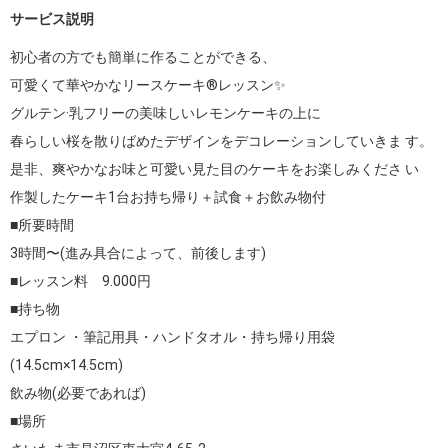
サービス説明
初心者の方でも簡単に作ることができる、

可愛くて華やかなリースケーキ®レッスン✨

グルテン·乳フリーの美味しいレモンケーキの上に

春らしい桜を散りばめたデザインをデコレーションしていきま す。

是非、爽やかなお味と可愛い見た目のケーキをお楽しみくださ い

作製したケーキ1台お持ち帰り＋試食＋お飲み物付

■所要時間　

3時間〜(進み具合によって、前後します)

■レッスン料　9.000円

■持ち物

エプロン ・筆記用具・ハンドタオル・持ち帰り用袋
(14.5cm×14.5cm)

飲み物(必要であれば)

■場所
