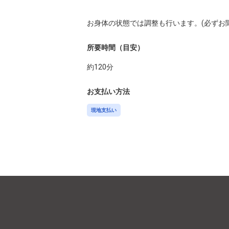
お身体の状態では調整も行います。(必ずお
所要時間（目安）
約
120
分
お支払い方法
現地支払い