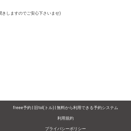
聞きしますのでご安心下さいませ)
freee予約 | 旧tol(トル) | 無料から利用できる予約システム
利用規約
プライバシーポリシー