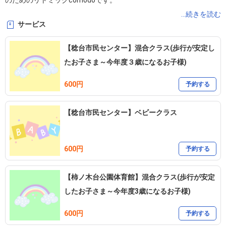
のためのリトミックcomodoです。

...続きを読む
サービス
講師は保育園や子育て支援センターで10年以上保育や子育て支援を
してきた現役ママです。

【稔台市民センター】混合クラス(歩行が安定し
音に合わせて身体を動かして、ママも子どももリフレッシュ！

たお子さま～今年度３歳になるお子様)
音をよく聴いて反応したり身体の動きを調節したり、また保育士と
600円
しての視点から各年齢に応じた親しみたい知識や生活習慣、人との
予約する
やりとりといった要素も音楽で遊びながら楽しんでみましょう。

【稔台市民センター】ベビークラス
また、子育ての中で気になることなどあればお気軽にお尋ねくださ
い。

同じ地域で子育てをする同志にも出会えたら心強いですね。

600円
予約する
一緒に子育てを楽しみましょう♪

【柿ノ木台公園体育館】混合クラス(歩行が安定
https://www.instagram.com/rhythmic_comodo?
したお子さま～今年度3歳になるお子様)
igsh=d2tudmRjN2FxdDJ4
600円
予約する