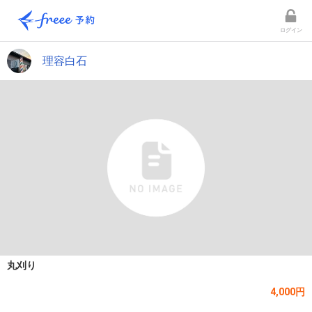
ログイン
理容白石
丸刈り
4,000円