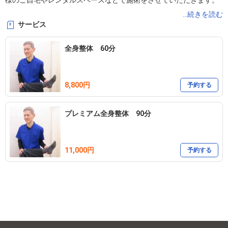
様のご自宅やレンタルスペースなどで施術をさせていただきます。
腰痛、脊柱管狭窄症、五十肩、変形性膝関節症などの痛みでお悩み
...続きを読む
サービス
の方に最適な施術をご提供いたします。

全身整体 60分
ボキボキしないソフトな力で深部から筋膜の癒着を取っていきま
す。

8,800円
痛いのが苦手な方も安心して受けて頂ける施術です。

予約する
＊マッサージは致しません。

プレミアム全身整体 90分
＊急性のギックリ腰には対応しておりません。

【予約方法】

11,000円
予約する
お電話または、予約フォームからご予約ください。

電話　090-4129-2920

＊「予約をできる日から探す」の予約フォームからのご予約の場
合、当店からお電話をおかけしてからの確定となります。
