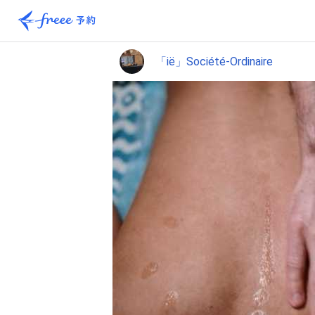
「ië」Société-Ordinaire