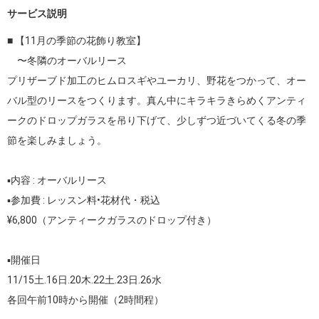
サービス説明
■ 【11月の季節の花飾り教室】

　〜冬隣のオーバルリース

プリザーブド加工のヒムロスギやユーカリ、野花をつかって、オー
バル型のリースをつくります。真ん中にキラキラきらめくアンティ
ークのドロップガラスを吊り下げて、少しずつ近づいてくる冬の季
節を楽しみましょう。

▪︎内容 : オーバルリース

▪︎参加費 : レッスン料•花材代・税込

¥6,800（アンティークガラスのドロップ付き）

▪︎開催日

11/15土.16日.20木.22土.23日.26水

各回午前10時から開催（2時間程） 
